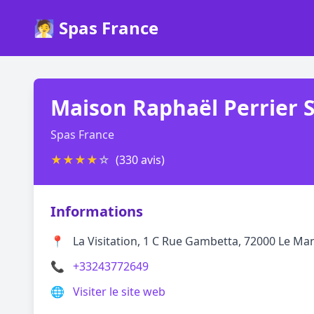
🧖 Spas France
Maison Raphaël Perrier 
Spas France
★
★
★
★
☆
(330 avis)
Informations
📍
La Visitation, 1 C Rue Gambetta, 72000 Le Ma
📞
+33243772649
🌐
Visiter le site web