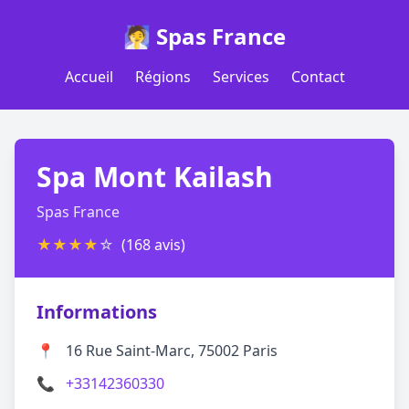
🧖 Spas France
Accueil
Régions
Services
Contact
Spa Mont Kailash
Spas France
★
★
★
★
☆
(168 avis)
Informations
📍
16 Rue Saint-Marc, 75002 Paris
📞
+33142360330