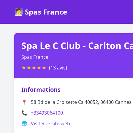
🧖 Spas France
Spa Le C Club - Carlton 
Spas France
★
★
★
★
★
(13 avis)
Informations
📍
58 Bd de la Croisette Cs 40052, 06400 Cannes
📞
+33493064100
🌐
Visiter le site web