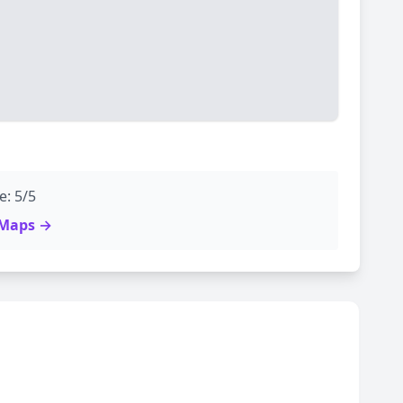
e: 5/5
e Maps →