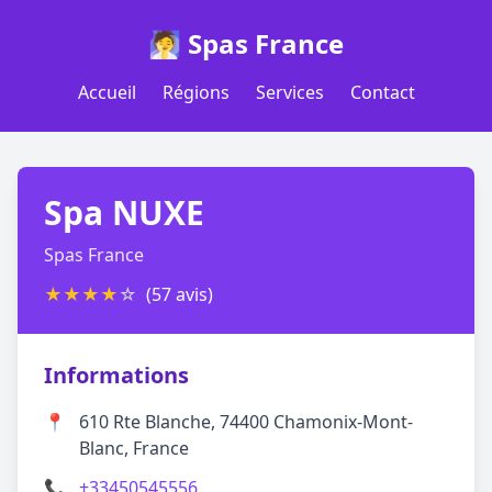
🧖 Spas France
Accueil
Régions
Services
Contact
Spa NUXE
Spas France
★
★
★
★
☆
(57 avis)
Informations
📍
610 Rte Blanche, 74400 Chamonix-Mont-
Blanc, France
📞
+33450545556