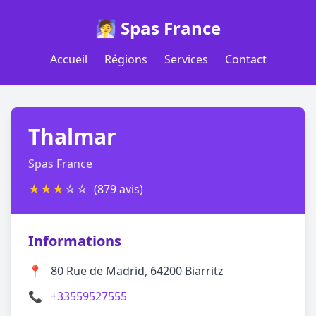
🧖 Spas France
Accueil
Régions
Services
Contact
Thalmar
Spas France
★
★
★
☆
☆
(879 avis)
Informations
📍
80 Rue de Madrid, 64200 Biarritz
📞
+33559527555