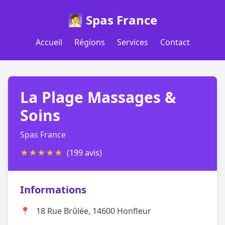
🧖 Spas France
Accueil
Régions
Services
Contact
La Plage Massages &
Soins
Spas France
★
★
★
★
★
(199 avis)
Informations
📍
18 Rue Brûlée, 14600 Honfleur