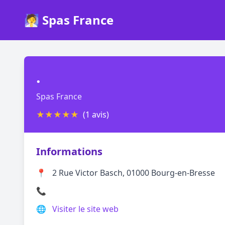
🧖 Spas France
.
Spas France
★
★
★
★
★
(1 avis)
Informations
📍
2 Rue Victor Basch, 01000 Bourg-en-Bresse
📞
🌐
Visiter le site web